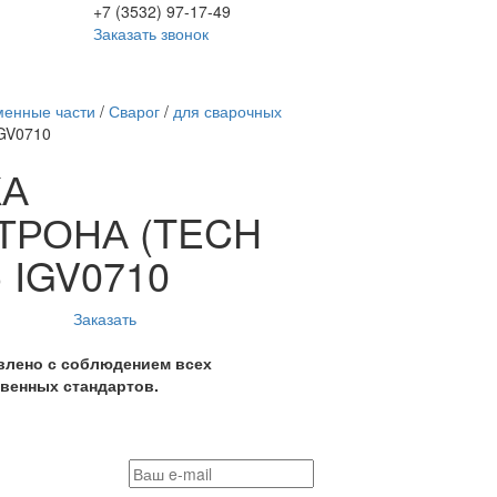
+7 (3532) 97-17-49
Заказать звонок
менные части
/
Сварог
/
для сварочных
GV0710
КА
ТРОНА (TECH
) IGV0710
Заказать
влено с соблюдением всех
венных стандартов.