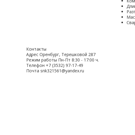
Ком
Дли
Раз
Мас
Сва
Контакты
Адрес
Оренбург, Терешковой 287
Режим работы
Пн-Пт 8:30 - 17:00 ч.
Телефон
+7 (3532) 97-17-49
Почта
snk321561@yandex.ru