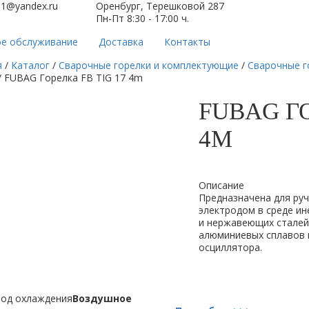
61@yandex.ru
Оренбург, Терешковой 287
Пн-Пт 8:30 - 17:00 ч.
ое обслуживание
Доставка
Контакты
я
/
Каталог
/
Сварочные горелки и комплектующие
/
Сварочные г
/
FUBAG Горелка FB TIG 17 4m
FUBAG ГО
4M
Описание
Предназначенa для ру
электродом в среде ин
и нержавеющих сталей,
алюминиевых сплавов 
осциллятора.
од охлаждения
Воздушное