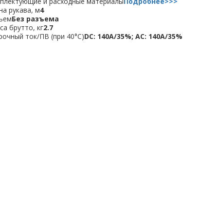
плектующие и расходные материалы
Подробнее>>>
на рукава, м
4
ъем
Без разъема
са брутто, кг
2.7
рочный ток/ПВ (при 40°С)
DC: 140A/35%; AC: 140А/35%
ОСТАВЬТЕ ВАШИ ДАНН
КОНСУЛЬТАЦИИ