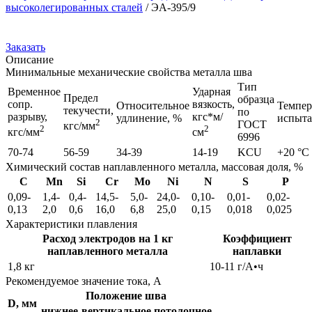
высоколегированных сталей
/
ЭА-395/9
Заказать
Описание
Минимальные механические свойства металла шва
Тип
Временное
Ударная
Предел
образца
сопр.
вязкость,
Относительное
Темпер
текучести,
по
разрыву,
кгс*м/
удлинение, %
испыт
2
ГОСТ
кгс/мм
2
2
кгс/мм
см
6996
70-74
56-59
34-39
14-19
KCU
+20 °С
Химический состав наплавленного металла, массовая доля, %
C
Mn
Si
Cr
Mo
Ni
N
S
P
0,09-
1,4-
0,4-
14,5-
5,0-
24,0-
0,10-
0,01-
0,02-
0,13
2,0
0,6
16,0
6,8
25,0
0,15
0,018
0,025
Характеристики плавления
Расход электродов на 1 кг
Коэффициент
наплавленного металла
наплавки
1,8 кг
10-11 г/А•ч
Рекомендуемое значение тока, А
Положение шва
D, мм
нижнее
вертикальное
потолочное