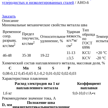
углеродистых и низколегированных сталей
/
АНО-6
Заказать
Описание
Минимальные механические свойства металла шва
Тип
Временное
Ударная
Предел
образца
сопр.
вязкость,
Относительное
Темпер
текучести,
по
разрыву,
кгс*м/
удлинение, %
испыт
2
ГОСТ
кгс/мм
2
2
кгс/мм
см
6996
11-13
KCU
+20 °С
46-48
35-38
19-22
≥3,5
KCV
-20 °С
Химический состав наплавленного металла, массовая доля, %
C
Mn
Si
S
P
0,08-0,12
0,45-0,65
0,1-0,2
0,01-0,02
0,02-0,03
Характеристики плавления
Расход электродов на 1 кг
Коэффициент
наплавленного металла
наплавки
1,6 кг
9,0-10,0 г/А•ч
Рекомендуемое значение тока, А
Положение шва
D, мм
нижнее
вертикальное
потолочное