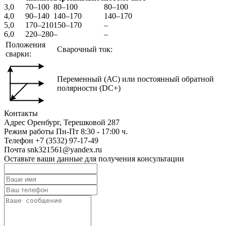
3,0
70–100
80–100
80–100
4,0
90–140
140–170
140–170
5,0
170–210
150–170
–
6,0
220–280
–
–
Положения
Сварочный ток:
сварки:
Переменный (АС) или постоянный обратной
полярности (DC+)
Контакты
Адрес
Оренбург, Терешковой 287
Режим работы
Пн-Пт 8:30 - 17:00 ч.
Телефон
+7 (3532) 97-17-49
Почта
snk321561@yandex.ru
Оставьте ваши данные для получения консультации