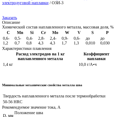
электродуговой наплавки
/
ОЗИ-3
Заказать
Описание
Химический состав наплавленного металла, массовая доля, %
C
Mn
Si
Cr
Mo
W
V
S
P
0,6-
0,5-
0,4-
2,8-
2,4-
0,9-
0,6-
до
до
1,2
0,7
0,8
4,3
4,3
1,7
1,3
0,010
0,030
Характеристики плавления
Расход электродов на 1 кг
Коэффициент
наплавленного металла
наплавки
1,4 кг
10,0 г/А•ч
Минимальные механические свойства металла шва
Твердость наплавленного металла после термообработки
50-56 HRC
Рекомендуемое значение тока, А
Положение шва
D, мм