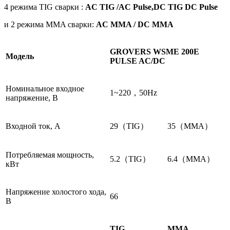
4 режима TIG сварки :
AC TIG /AC Pulse,DC TIG DC Pulse
и 2 режима MMA сварки:
AC MMA / DC MMA
GROVERS WSME 200E
Модель
PULSE AC/DC
Номинальное входное
1~220，50Hz
напряжение, В
Входной ток, A
29（TIG）
35（MMA）
Потребляемая мощность,
5.2（TIG）
6.4（MMA）
кВт
Напряжение холостого хода,
66
В
TIG
MMA