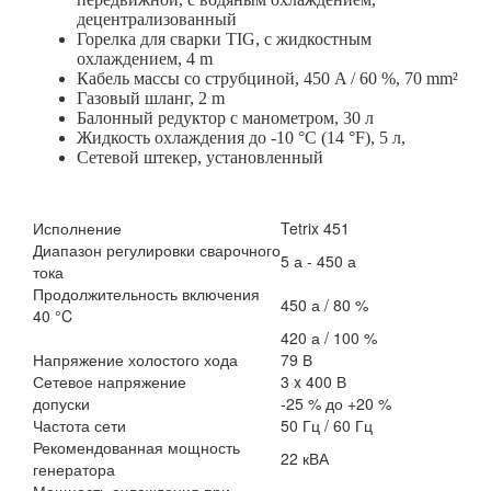
децентрализованный
Горелка для сварки TIG, с жидкостным
охлаждением, 4 m
Кабель массы со струбциной, 450 A / 60 %, 70 mm²
Газовый шланг, 2 m
Балонный редуктор с манометром, 30 л
Жидкость охлаждения до -10 °C (14 °F), 5 л,
Сетевой штекер, установленный
Исполнение
Tetrix 451
Диапазон регулировки сварочного
5 а - 450 а
тока
Продолжительность включения
450 а / 80 %
40 °C
420 а / 100 %
Напряжение холостого хода
79
В
Сетевое напряжение
3 x 400 В
допуски
-25 % до +20 %
Частота сети
50 Гц / 60 Гц
Рекомендованная мощность
22 кВА
генератора