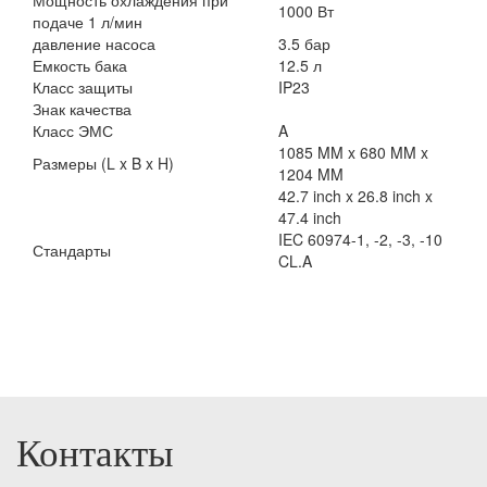
Мощность охлаждения при
1000
Вт
подаче 1 л/мин
давление насоса
3.5
бар
Емкость бака
12.5
л
Класс защиты
IP23
Знак качества
Класс ЭМС
A
1085 MM x 680 MM x
Размеры (L x B x H)
1204 MM
42.7 inch x 26.8 inch x
47.4 inch
IEC 60974-1, -2, -3, -10
Стандарты
CL.A
Контакты