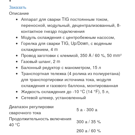
Заказать
Описание
Аппарат для сварки TIG постоянным током,
переносной, модульный, децентрализованный, 8-
контактное гнездо подключения
Модуль охлаждения с центробежным насосом,
Горелка для сварки TIG, Up/Down, с водяным
охлаждением, 4 m
Провод заготовки с клеммой, 350 A / 60 %, 50 mm²
Газовый шланг, 2 m
Балонный редуктор с манометром, 15 л
Транспортная тележка (4 ролика из полиуретана)
для транспортировки источника тока, модуля
охлаждения и газового баллона, монтированная
Жидкость охлаждения до -10 °C (14 °F), 5 л,
Сетевой штекер, установленный
Диапазон регулировки
5 а - 300 а
сварочного тока
Продолжительность включения
300 а / 35 %
40 °C
260 а / 60 %