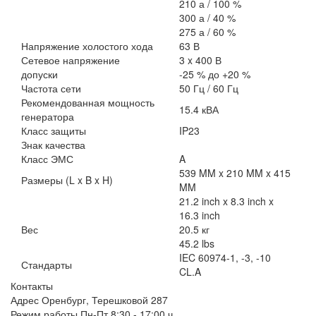
210 а / 100 %
300 а / 40 %
275 а / 60 %
Напряжение холостого хода
63
В
Сетевое напряжение
3 x 400 В
допуски
-25 % до +20 %
Частота сети
50 Гц / 60 Гц
Рекомендованная мощность
15.4 кВА
генератора
Класс защиты
IP23
Знак качества
Класс ЭМС
A
539 MM x 210 MM x 415
Размеры (L x B x H)
MM
21.2 inch x 8.3 inch x
16.3 inch
Вес
20.5 кг
45.2 lbs
IEC 60974-1, -3, -10
Стандарты
CL.A
Контакты
Адрес
Оренбург, Терешковой 287
Режим работы
Пн-Пт 8:30 - 17:00 ч.