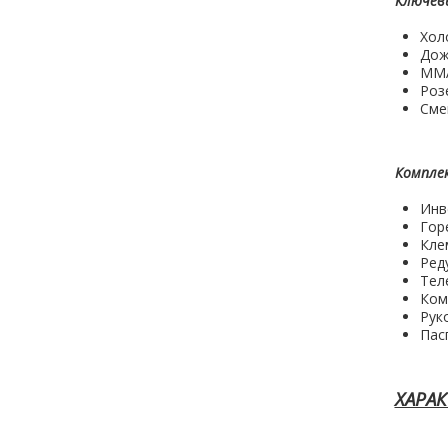
Ключев
Хол
Дож
ММА
Роз
Сме
Компле
Инв
Горе
Кле
Ред
Тел
Ком
Рук
Пас
ХАРАК