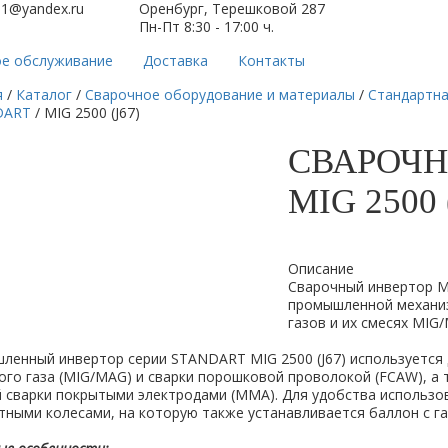
61@yandex.ru
Оренбург, Терешковой 287
Пн-Пт 8:30 - 17:00 ч.
ое обслуживание
Доставка
Контакты
я
/
Каталог
/
Сварочное оборудование и материалы
/
Стандартна
DART
/
MIG 2500 (J67)
СВАРОЧН
MIG 2500 
Описание
Сварочный инвертор MI
промышленной механиз
газов и их смесях MIG
енный инвертор серии STANDART MIG 2500 (J67) используется 
ого газа (MIG/MAG) и сварки порошковой проволокой (FCAW), а
й сварки покрытыми электродами (ММА). Для удобства использо
ными колесами, на которую также устанавливается баллон с га