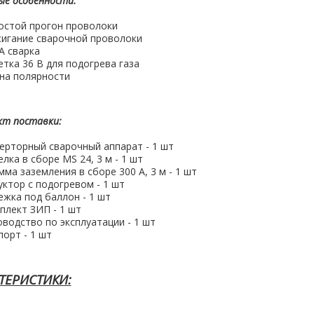
ые особенности:
остой прогон проволоки
игание сварочной проволоки
 сварка
етка 36 В для подогрева газа
на полярности
кт поставки:
ерторный сварочный аппарат - 1 шт
лка в сборе MS 24, 3 м - 1 шт
мма заземления в сборе 300 А, 3 м - 1 шт
уктор с подогревом - 1 шт
ежка под баллон - 1 шт
плект ЗИП - 1 шт
оводство по эксплуатации - 1 шт
порт - 1 шт
ТЕРИСТИКИ: