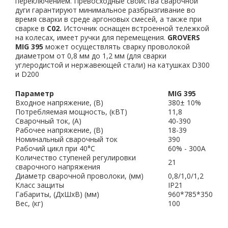
переключением. Превосходные свойства сварочной
дуги гарантируют минимальное разбрызгивание во
время сварки в среде аргоновых смесей, а также при
сварке в
С02.
Источник оснащен встроенной тележкой
на колесах, имеет ручки для перемещения.
GROVERS
MIG 395
может осуществлять сварку проволокой
диаметром от 0,8 мм до 1,2 мм (для сварки
углеродистой и нержавеющей стали) на катушках D300
и D200
Параметр
MIG 395
Входное напряжение, (В)
380± 10%
Потребляемая мощность, (кВТ)
11,8
Сварочный ток, (А)
40-390
Рабочее напряжение, (В)
18-39
Номинальный сварочный ток
390
Рабочий цикл при 40°C
60% - 300A
Количество ступеней регулировки
21
сварочного напряжения
Диаметр сварочной проволоки, (мм)
0,8/1,0/1,2
Класс защиты
IP21
Габариты, (ДxШxВ) (мм)
960*785*350
Вес, (кг)
100