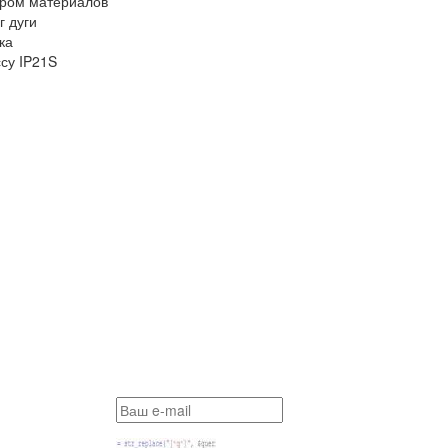
тром материалов
 дуги
ка
су IP21S