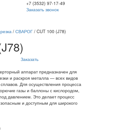
+7 (3532) 97-17-49
Заказать звонок
резка
/
СВАРОГ
/
CUT 100 (J78)
(J78)
Заказать
рторный аппарат предназначен для
зки и раскроя металла — всех видов
х сплавов. Для осуществления процесса
горючие газы и баллоны с кислородом,
 под давлением. Это делает процесс
езопасным и доступным для широкого
м