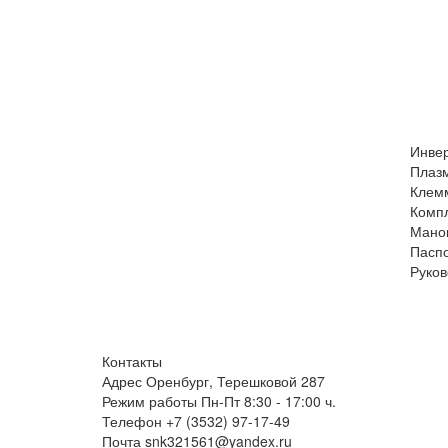
Инвер
Плазм
Клемм
Компл
Маном
Паспо
Руков
Контакты
Адрес
Оренбург, Терешковой 287
Режим работы
Пн-Пт 8:30 - 17:00 ч.
Телефон
+7 (3532) 97-17-49
Почта
snk321561@yandex.ru