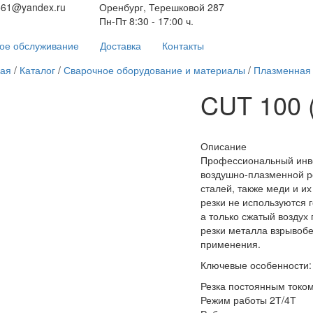
561@yandex.ru
Оренбург, Терешковой 287
Пн-Пт 8:30 - 17:00 ч.
ое обслуживание
Доставка
Контакты
ная
/
Каталог
/
Сварочное оборудование и материалы
/
Плазменная 
CUT 100 
Описание
Профессиональный инве
воздушно-плазменной ре
сталей, также меди и и
резки не используются 
а только сжатый воздух
резки металла взрывоб
применения.
Ключевые особенности:
Резка постоянным токо
Режим работы 2Т/4Т