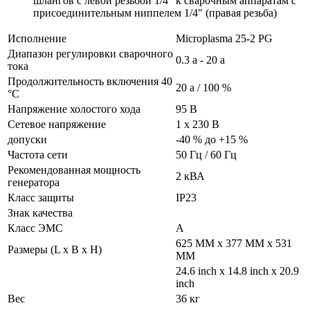
шлангов с левой резьбой 1/4" к сварочным аппаратам с
присоединительным ниппелем 1/4" (правая резьба)
Исполнение
Microplasma 25-2 PG
Диапазон регулировки сварочного
0.3 а - 20 а
тока
Продолжительность включения 40
20 а / 100 %
°C
Напряжение холостого хода
95
В
Сетевое напряжение
1 x 230 В
допуски
-40 % до +15 %
Частота сети
50 Гц / 60 Гц
Рекомендованная мощность
2 кВА
генератора
Класс защиты
IP23
Знак качества
Класс ЭМС
A
625 MM x 377 MM x 531
Размеры (L x B x H)
MM
24.6 inch x 14.8 inch x 20.9
inch
Вес
36 кг