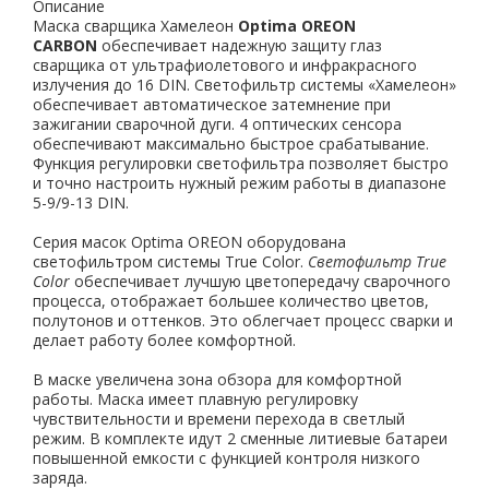
Описание
Маска сварщика Хамелеон
Optima OREON
CARBON
обеспечивает надежную защиту глаз
сварщика от ультрафиолетового и инфракрасного
излучения до 16 DIN. Светофильтр системы «Xамелеон»
обеспечивает автоматическое затемнение при
зажигании сварочной дуги. 4 оптических сенсора
обеспечивают максимально быстрое срабатывание.
Функция регулировки светофильтра позволяет быстро
и точно настроить нужный режим работы в диапазоне
5-9/9-13 DIN.
Серия масок Optima OREON оборудована
светофильтром системы True Сolor.
Светофильтр True
Сolor
обеспечивает лучшую цветопередачу сварочного
процесса, отображает большее количество цветов,
полутонов и оттенков. Это облегчает процесс сварки и
делает работу более комфортной.
В маске увеличена зона обзора для комфортной
работы. Маска имеет плавную регулировку
чувствительности и времени перехода в светлый
режим. В комплекте идут 2 сменные литиевые батареи
повышенной емкости с функцией контроля низкого
заряда.