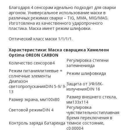
Благодаря 4 сенсорам идеально подходит для сварки
аргоном. Универсальное использование маски в
различных режимах сварки – TIG, MMA, MIG/MAG.
Изготовлена из качественного ударопрочного
пластика. Маска имеет режим шлифовки.
Оптический класс маски 1/1/1/1.
Характеристики: Маска сварщика Хамелеон
Optima OREON CARBON
Регулировка степени
Количество сенсоров
4
затемнения
да
Режим питания
литиевые +
Режим шлифовки
да
солнечные элементы
Диапазон
Защита от УФ/ИК-
светопропускания
DIN 5-9/ 9-
излучения
DIN 16
13
Размер внешнего стекла,
Размер экрана, мм
100x80
мм
133x114
Регулировка
Световой режим
DIN 4
чувствительности
плавная
Время переключения в
Контроль заряда батареи
да
тёмное состояние,
с
0.00004