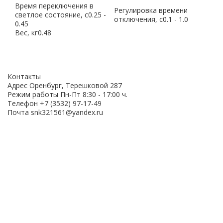
Время переключения в
Регулировка времени
светлое состояние, с
0.25 -
отключения, с
0.1 - 1.0
0.45
Вес, кг
0.48
Контакты
Адрес
Оренбург, Терешковой 287
Режим работы
Пн-Пт 8:30 - 17:00 ч.
Телефон
+7 (3532) 97-17-49
Почта
snk321561@yandex.ru
ОСТАВЬТЕ ВАШИ
ДАННЫЕ ДЛЯ
ПОЛУЧЕНИЯ