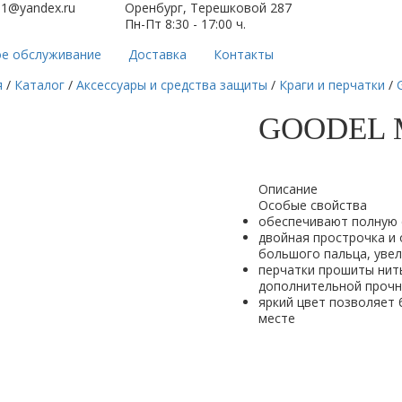
61@yandex.ru
Оренбург, Терешковой 287
Пн-Пт 8:30 - 17:00 ч.
ое обслуживание
Доставка
Контакты
я
/
Каталог
/
Аксессуары и средства защиты
/
Краги и перчатки
/
GOODEL 
Описание
Особые свойства
обеспечивают полную 
двойная прострочка и 
большого пальца, уве
перчатки прошиты нить
дополнительной проч
яркий цвет позволяет 
месте